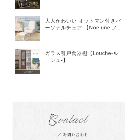
ア-】
大人かわいい オットマン付きパ
ーソナルチェア 【Noelune ノエ
ルネ】
ガラス引戸食器棚【Louche-ル
ーシュ-】