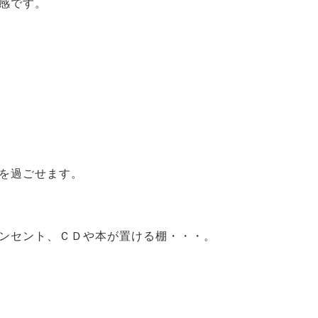
感です。
を過ごせます。
ンセント、ＣＤや本が置ける棚・・・。