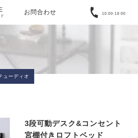
E
お問合わせ
10:00-18:00
イド
る質問
取引法に基づ
バシーポリシ
ステューディオ
T
アバウト
3段可動デスク&コンセント
宮棚付きロフトベッド