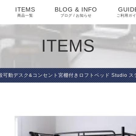
ITEMS
BLOG & INFO
GUID
商品一覧
ブログ / お知らせ
ご利用ガ
ダイニング
お知らせ
ダイニングセット
よくあ
ITEMS
ベッド・寝具
相互リンク
ベッド
特定商
テーブル
く表記
ソファ・ソファベッ
ブログ
ソファベッド
マットレス・敷布団
椅子
ド
プライ
段可動デスク&コンセント宮棚付きロフトベッド Studio 
ー
ピックアップ
ソファ
布団・毛布・カバー類
収納家具 アイデア
収納家具
こたつ・掛け布団・敷
収納
ABOU
布団
キッチン家具
インテリア
オフィス・テレワーク
テレビ台
マット・カーペット