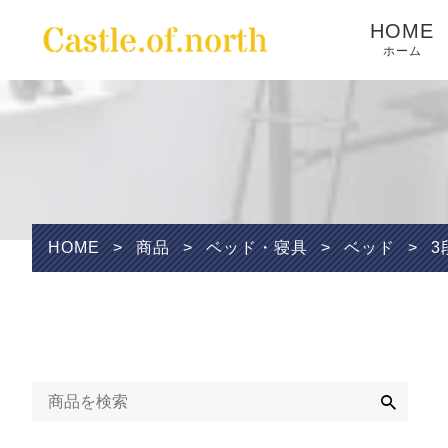
HOME
ホーム
Wishlist
HOME
>
商品
>
ベッド・寝具
>
ベッド
>
3
検
索