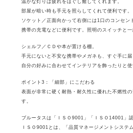
温かな灯りは疲れをほぐし癒してくれます。
部屋が暗い時も手元を照らしてくれて便利です。
ソケット／正面向かって右側には1口のコンセン
携帯の充電などに便利です。照明のスイッチと一
シェルフ／ＣＤや本が置ける棚。
手元にないと不安な携帯やメガネも、すぐ手に届
自分の好みに合わせてインテリアを飾ったりと使
ポイント3：「細部」にこだわる
表面が非常に硬く耐熱・耐久性に優れた不燃性の
す。
ブルータスは「ＩＳＯ9001」「ＩＳＯ14001
ＩＳＯ9001とは、「品質マネージメントシステ