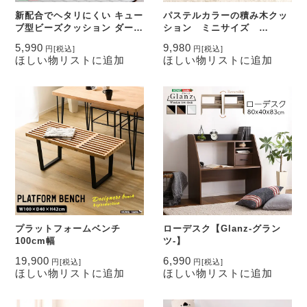
新配合でヘタリにくい キュー
パステルカラーの積み木クッ
ブ型ビーズクッション ダーク
ション ミニサイズ
カラー |Guimauve Neo-ギ
【BLOCCHI mini－ブロッチ
5,990
9,980
円
[税込]
円
[税込]
モーブネオ- | ダークカラー
ミニ－】 8個セット
ほしい物リストに追加
ほしい物リストに追加
プラットフォームベンチ
ローデスク【Glanz-グラン
100cm幅
ツ-】
19,900
6,990
円
[税込]
円
[税込]
ほしい物リストに追加
ほしい物リストに追加