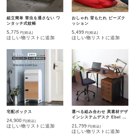
組立簡単 害虫を通さない ワ
おしゃれ 背もたれ ビーズク
ンタッチ式蚊帳
ッション
5,775
5,499
円
[税込]
円
[税込]
ほしい物リストに追加
ほしい物リストに追加
宅配ボックス
選べる組み合わせ 異素材デザ
インシステムデスク Ebel エ
24,900
円
[税込]
ーベル
ほしい物リストに追加
21,799
円
[税込]
ほしい物リストに追加