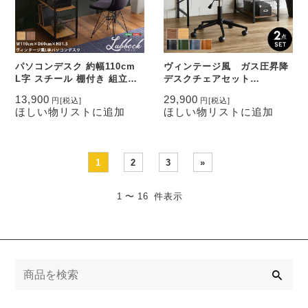
パソコンデスク 約幅110cm
ヴィンテージ風 ガス圧昇降
L字 スチール 棚付き 組立品
デスクチェアセット
リビング 子供部屋 書斎 在宅
【GABBY×Lubbock】
13,900
29,900
円
[税込]
円
[税込]
ワーク
ほしい物リストに追加
ほしい物リストに追加
1
2
3
»
1 〜 16 件表示
検
索