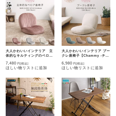
大人かわいいインテリア 立
大人かわいいインテリア ブー
体的なキルティングのベロア
クレ座椅子【Chammy -チャ
座椅子【Chammy -チャミ
ミー-】
7,480
6,980
円
[税込]
円
[税込]
ー-】
ほしい物リストに追加
ほしい物リストに追加