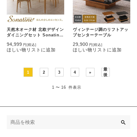
天然木オーク材 北欧デザイン
ヴィンテージ調のリフトアッ
ダイニングセット Sonatine
プセンターテーブル
ソナチネ
94,999
29,900
円
[税込]
円
[税込]
ほしい物リストに追加
ほしい物リストに追加
最
1
2
3
4
»
後
1 〜 16 件表示
検
索