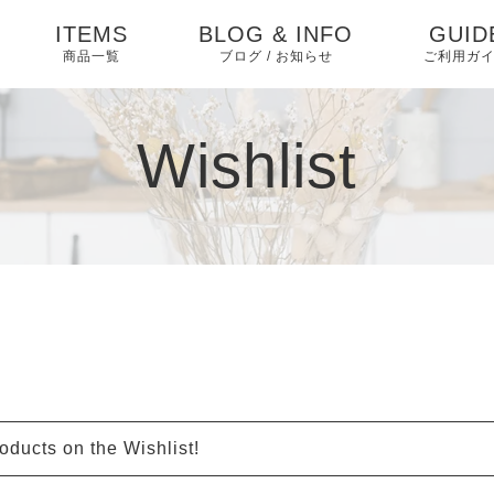
ITEMS
BLOG & INFO
GUID
商品一覧
ブログ / お知らせ
ご利用ガ
ダイニング
お知らせ
ダイニングセット
よくあ
Wishlist
ベッド・寝具
相互リンク
ベッド
特定商
テーブル
く表記
ソファ・ソファベッ
ブログ
ソファベッド
マットレス・敷布団
椅子
ド
プライ
ー
ピックアップ
ソファ
布団・毛布・カバー類
収納家具 アイデア
収納家具
こたつ・掛け布団・敷
収納
ABOU
布団
キッチン家具
インテリア
オフィス・テレワーク
oducts on the Wishlist!
テレビ台
マット・カーペット