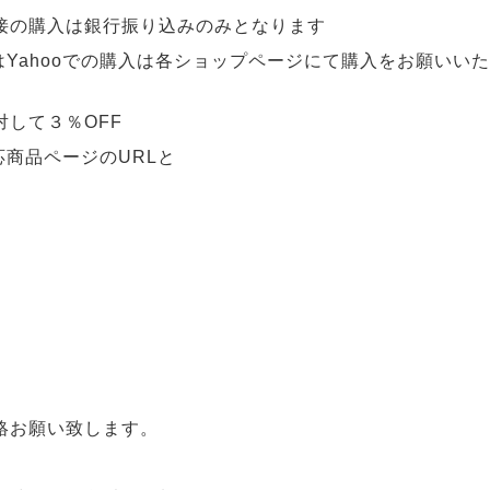
接の購入は銀行振り込みのみとなります
ペット用品
アイデア家具
はYahooでの購入は各ショップページにて購入をお願いい
アウトドア・ガーデ
ン
対して３％OFF
応商品ページのURLと
絡お願い致します。