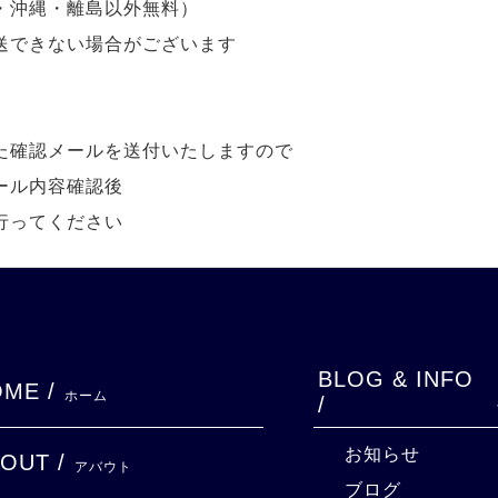
・沖縄・離島以外無料）
送できない場合がございます
た確認メールを送付いたしますので
ール内容確認後
行ってください
BLOG & INFO
ME /
ホーム
/
お知らせ
OUT /
アバウト
ブログ