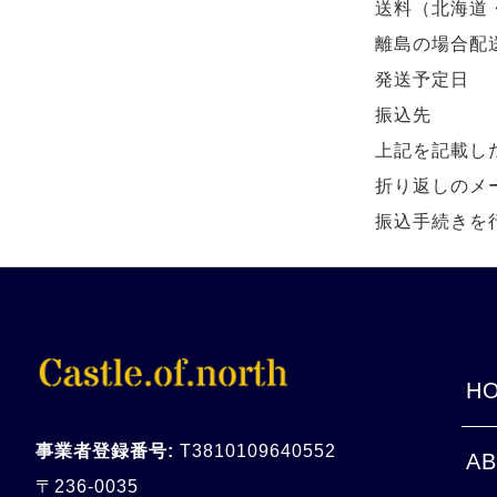
送料（北海道
離島の場合配
発送予定日
振込先
上記を記載し
折り返しのメ
振込手続きを
HO
事業者登録番号:
T3810109640552
AB
〒236-0035