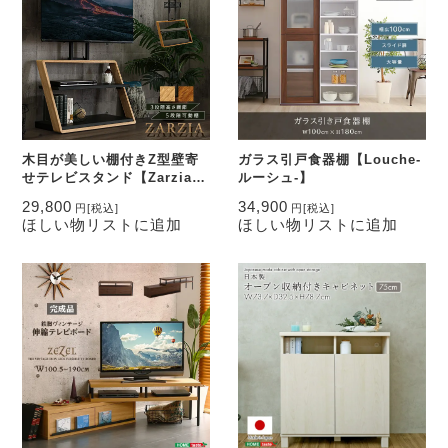
木目が美しい棚付きZ型壁寄
ガラス引戸食器棚【Louche-
せテレビスタンド【Zarzia-
ルーシュ-】
ザージア-】
29,800
34,900
円
[税込]
円
[税込]
ほしい物リストに追加
ほしい物リストに追加