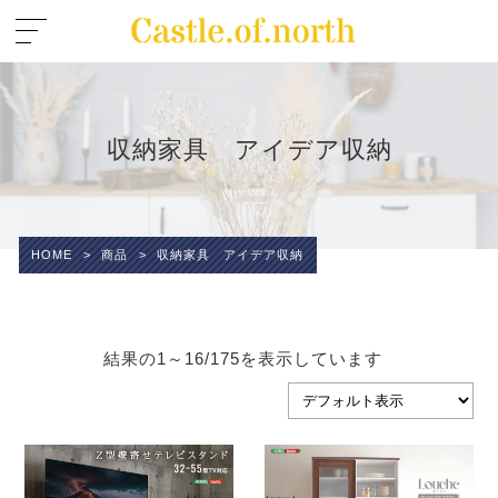
収納家具 アイデア収納
HOME
>
商品
>
収納家具 アイデア収納
結果の1～16/175を表示しています