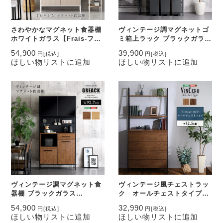
さわやかなマグネット食器棚
ヴィンテージ調マグネットゴ
ホワイトガラス【Frais-フ
ミ箱上ラック ブラックガラス
レ-】
【GREACK-グリック-】
54,900
39,900
円
[税込]
円
[税込]
ほしい物リストに追加
ほしい物リストに追加
ヴィンテージ調マグネット食
ヴィンテージ風チェストラッ
器棚 ブラックガラス
ク オールチェストタイプ
【GREACK-グリック-】
【VINCERO-ヴィンチェ
54,900
32,990
円
[税込]
円
[税込]
ロ-】
ほしい物リストに追加
ほしい物リストに追加