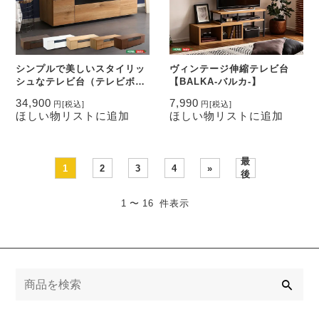
シンプルで美しいスタイリッ
ヴィンテージ伸縮テレビ台
シュなテレビ台（テレビボー
【BALKA-バルカ-】
ド） 木製 日本製・完成品
34,900
7,990
円
[税込]
円
[税込]
ほしい物リストに追加
ほしい物リストに追加
最
1
2
3
4
»
後
1 〜 16 件表示
検
索