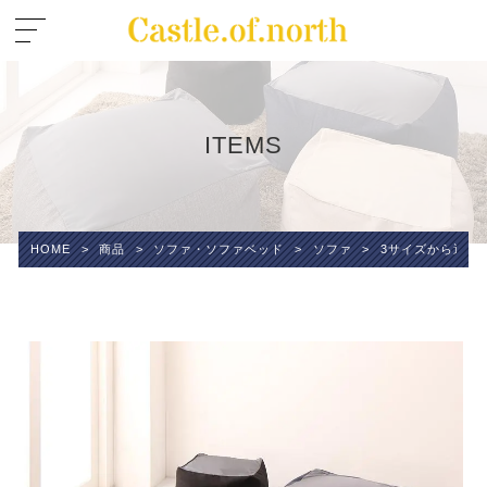
ITEMS
HOME
>
商品
>
ソファ・ソファベッド
>
ソファ
>
3サイズから選べ