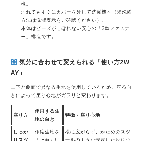
様。
汚れてもすぐにカバーを外して洗濯機へ（※洗濯
方法は洗濯表示をご確認ください）。
本体はビーズがこぼれない安心の「2重ファスナ
ー」構造です。
気分に合わせて変えられる「使い方2W
AY」
上下と側面で異なる生地を使用しているため、座る向
きによって座り心地がガラリと変わります。
使用する生
座り方
特徴・座り心地
地の向き
しっか
伸縮生地を
横に広がらず、かためのスツ
りスツ
「上面」に
ールのような安定した座り心