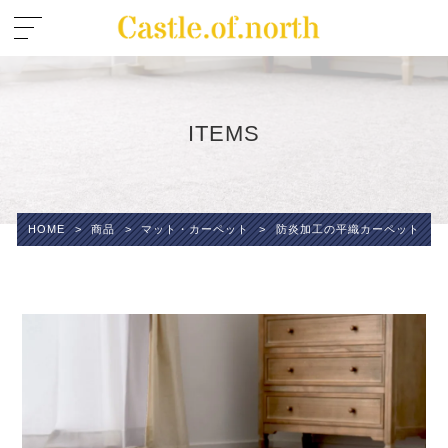
ITEMS
HOME
>
商品
>
マット・カーペット
>
防炎加工の平織カーペット モ