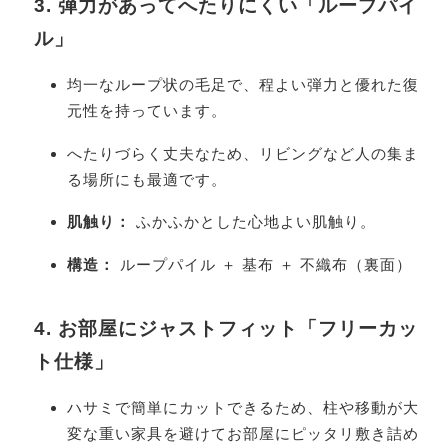
3. 弾力があってへたりにくい「ループパイ
ル」
均一なループ状の毛足で、程よい弾力と優れた復
元性を持っています。
へたりづらく丈夫なため、リビングなど人の集ま
る場所にも最適です。
肌触り：
ふかふかとした心地よい肌触り。
構造：
ループパイル ＋ 基布 ＋ 不織布（裏面）
4. お部屋にジャストフィット「フリーカッ
ト仕様」
ハサミで簡単にカットできるため、柱や移動が大
変な重い家具を避けてお部屋にピッタリ敷き詰め