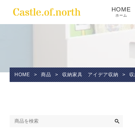
HOME
ホーム
Wishlist
HOME
>
商品
>
収納家具 アイデア収納
>
収
検
索