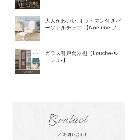
ア-】
大人かわいい オットマン付きパ
ーソナルチェア 【Noelune ノエ
ルネ】
ガラス引戸食器棚【Louche-ル
ーシュ-】