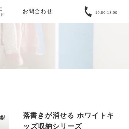
E
お問合わせ
10:00-18:00
イド
る質問
取引法に基づ
バシーポリシ
T
アバウト
落書きが消せる ホワイトキ
ッズ収納シリーズ