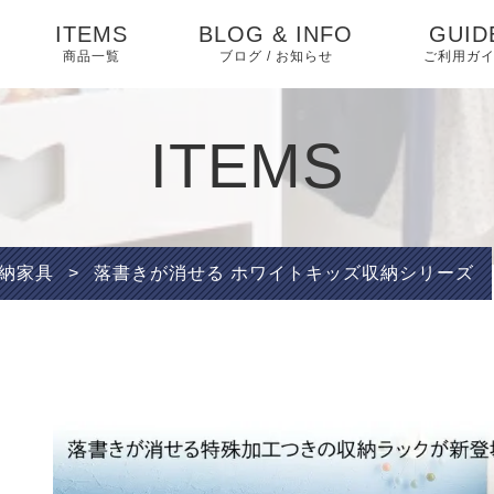
ITEMS
BLOG & INFO
GUID
商品一覧
ブログ / お知らせ
ご利用ガ
ダイニング
お知らせ
ダイニングセット
よくあ
ITEMS
ベッド・寝具
相互リンク
ベッド
特定商
テーブル
く表記
ソファ・ソファベッ
ブログ
ソファベッド
マットレス・敷布団
椅子
ド
プライ
納家具
>
落書きが消せる ホワイトキッズ収納シリーズ
ー
ピックアップ
ソファ
布団・毛布・カバー類
収納家具 アイデア
収納家具
こたつ・掛け布団・敷
収納
ABOU
布団
キッチン家具
インテリア
オフィス・テレワーク
テレビ台
マット・カーペット