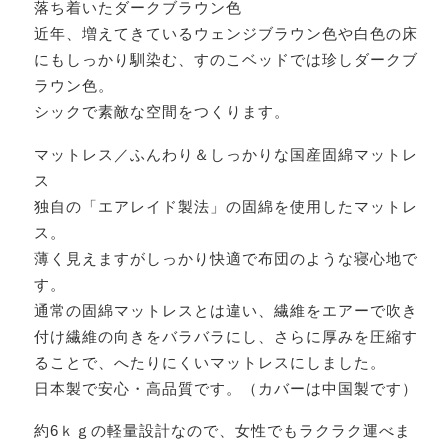
落ち着いたダークブラウン色
近年、増えてきているウェンジブラウン色や白色の床
にもしっかり馴染む、すのこベッドでは珍しダークブ
ラウン色。
シックで素敵な空間をつくります。
マットレス／ふんわり＆しっかりな国産固綿マットレ
ス
独自の「エアレイド製法」の固綿を使用したマットレ
ス。
薄く見えますがしっかり快適で布団のような寝心地で
す。
通常の固綿マットレスとは違い、繊維をエアーで吹き
付け繊維の向きをバラバラにし、さらに厚みを圧縮す
ることで、へたりにくいマットレスにしました。
日本製で安心・高品質です。（カバーは中国製です）
約6ｋｇの軽量設計なので、女性でもラクラク運べま