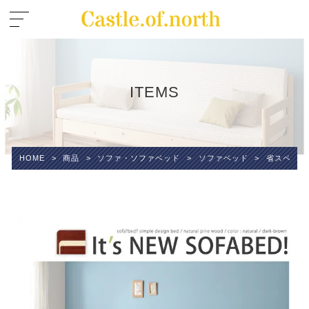
ITEMS
HOME
>
商品
>
ソファ・ソファベッド
>
ソファベッド
>
省スペース!