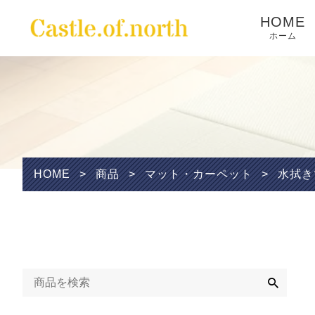
HOME
ホーム
Wishlist
HOME
>
商品
>
マット・カーペット
>
水拭き
検
索