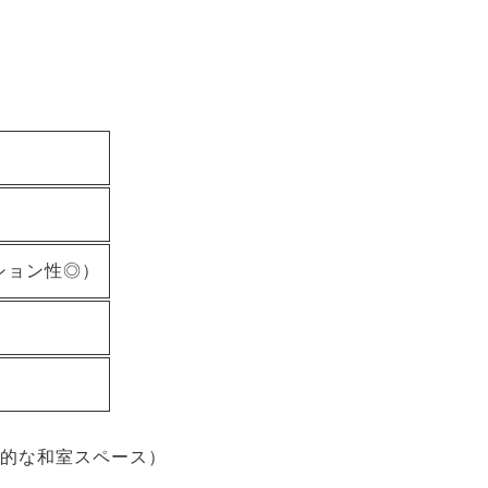
ッション性◎）
た本格的な和室スペース）