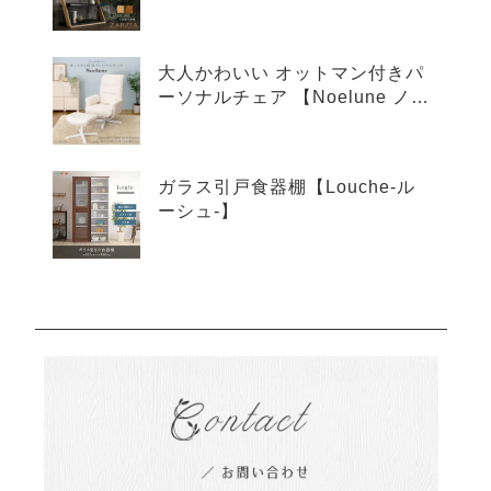
ア-】
大人かわいい オットマン付きパ
ーソナルチェア 【Noelune ノエ
ルネ】
ガラス引戸食器棚【Louche-ル
ーシュ-】