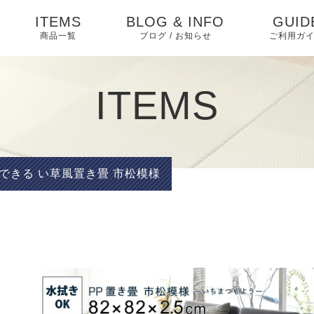
ITEMS
BLOG & INFO
GUID
商品一覧
ブログ / お知らせ
ご利用ガ
ダイニング
お知らせ
ダイニングセット
よくあ
ITEMS
ベッド・寝具
相互リンク
ベッド
特定商
テーブル
く表記
ソファ・ソファベッ
ブログ
ソファベッド
マットレス・敷布団
椅子
ド
プライ
できる い草風置き畳 市松模様
ー
ピックアップ
ソファ
布団・毛布・カバー類
収納家具 アイデア
収納家具
こたつ・掛け布団・敷
収納
ABOU
布団
キッチン家具
インテリア
オフィス・テレワーク
テレビ台
マット・カーペット