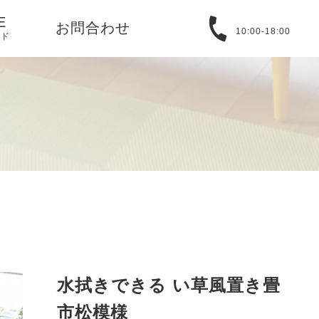
E
お問合わせ
10:00-18:00
イド
る質問
取引法に基づ
バシーポリシ
T
アバウト
水拭きできる い草風置き畳
市松模様