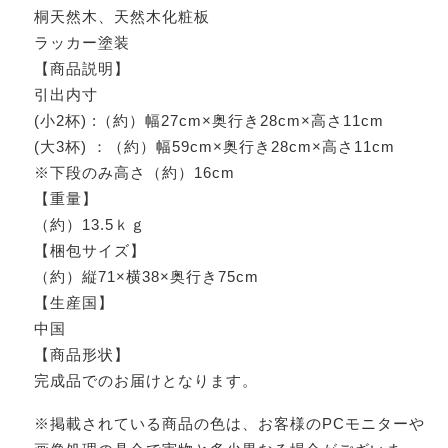
桐天然木、天然木化粧板
ラッカー塗装
【商品説明】
引出内寸
(小2杯) :（約）幅27cm×奥行き28cm×高さ11cm
(大3杯) ：（約）幅59cm×奥行き28cm×高さ11cm
※下段のみ高さ（約）16cm
【重量】
（約）13.5ｋｇ
【梱包サイズ】
（約）縦71×横38×奥行き75cm
【生産国】
中国
【商品形状】
完成品でのお届けとなります。
※掲載されている商品の色は、お客様のPCモニターや