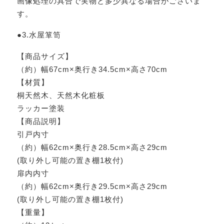
画像処理の具合で実物と多少異なる場合がございま
す。
●3.水屋箪笥
【商品サイズ】
（約）幅67cm×奥行き34.5cm×高さ70cm
【材質】
桐天然木、天然木化粧板
ラッカー塗装
【商品説明】
引戸内寸
（約）幅62cm×奥行き28.5cm×高さ29cm
(取り外し可能の置き棚1枚付)
扉内内寸
（約）幅62cm×奥行き29.5cm×高さ29cm
(取り外し可能の置き棚1枚付)
【重量】