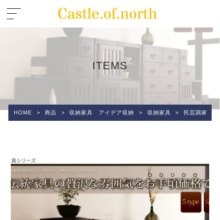
ITEMS
HOME
>
商品
>
収納家具 アイデア収納
>
収納家具
>
民芸調家具シ