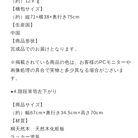
（約）12ｋｇ
【梱包サイズ】
（約）縦71×横38×奥行き75cm
【生産国】
中国
【商品形状】
完成品でのお届けとなります。
※掲載されている商品の色は、お客様のPCモニターや
画像処理の具合で実物と多少異なる場合がございま
す。
●4.階段箪笥左下がり
【商品サイズ】
（約）幅67cm×奥行き34.5cm×高さ70cm
【材質】
桐天然木、天然木化粧板
ラッカー塗装