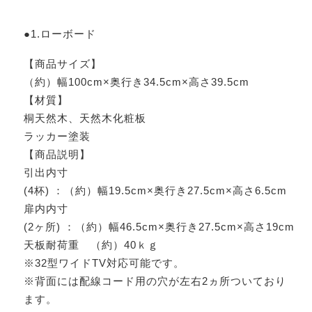
●1.ローボード
【商品サイズ】
（約）幅100cm×奥行き34.5cm×高さ39.5cm
【材質】
桐天然木、天然木化粧板
ラッカー塗装
【商品説明】
引出内寸
(4杯) ：（約）幅19.5cm×奥行き27.5cm×高さ6.5cm
扉内内寸
(2ヶ所) ：（約）幅46.5cm×奥行き27.5cm×高さ19cm
天板耐荷重 （約）40ｋｇ
※32型ワイドTV対応可能です。
※背面には配線コード用の穴が左右2ヵ所ついており
ます。