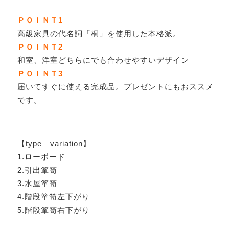
ＰＯＩＮＴ1
高級家具の代名詞「桐」を使用した本格派。
ＰＯＩＮＴ2
和室、洋室どちらにでも合わせやすいデザイン
ＰＯＩＮＴ3
届いてすぐに使える完成品。プレゼントにもおススメ
です。
【type variation】
1.ローボード
2.引出箪笥
3.水屋箪笥
4.階段箪笥左下がり
5.階段箪笥右下がり