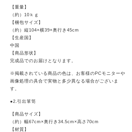
【重量】
（約）10ｋｇ
【梱包サイズ】
（約）縦104×横39×奥行き45cm
【生産国】
中国
【商品形状】
完成品でのお届けとなります。
※掲載されている商品の色は、お客様のPCモニターや
画像処理の具合で実物と多少異なる場合がございま
す。
●2.引出箪笥
【商品サイズ】
（約）幅67cm×奥行き34.5cm×高さ70cm
【材質】