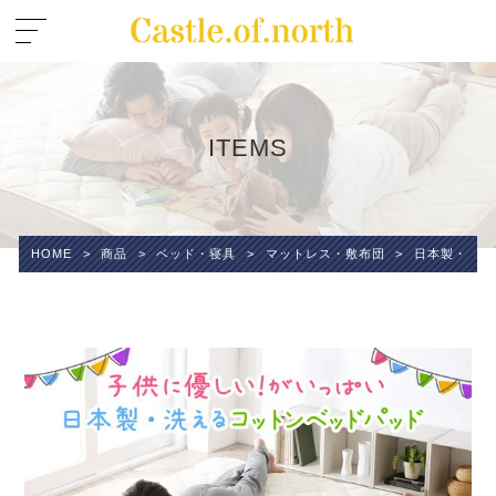
ITEMS
HOME
>
商品
>
ベッド・寝具
>
マットレス・敷布団
>
日本製・洗え