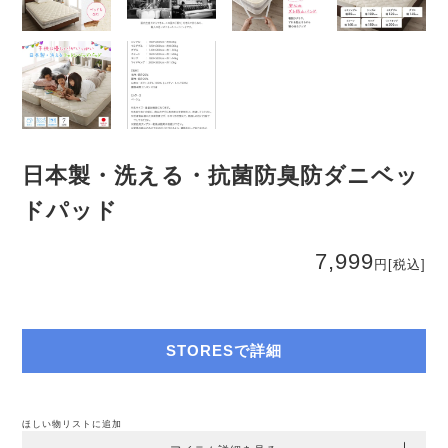
日本製・洗える・抗菌防臭防ダニベッ
ドパッド
7,999
円
[税込]
STORESで詳細
ほしい物リストに追加