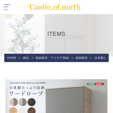
ITEMS
HOME
>
商品
>
収納家具 アイデア収納
>
収納家具
>
日本製たっぷ