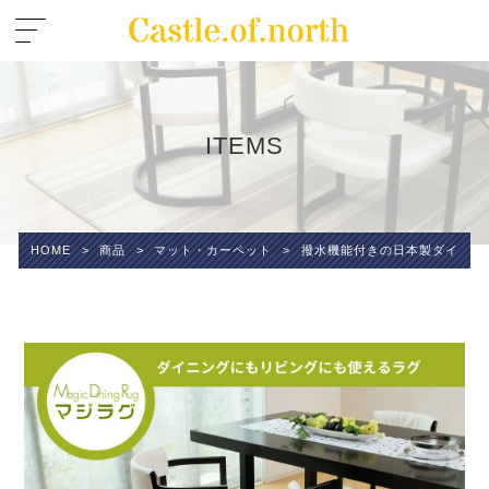
ITEMS
HOME
>
商品
>
マット・カーペット
>
撥水機能付きの日本製ダイニン