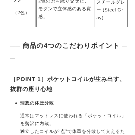
2色の糸を織り交ぜた、
スチールグレ
モダンで立体感のある質
ー (Steel Gr
（2色）
感。
ay)
── 商品の4つのこだわりポイント ─
─
［POINT 1］ポケットコイルが生み出す、
抜群の座り心地
理想の体圧分散
通常はマットレスに使われる「ポケットコイル」
を贅沢に内蔵。
独立したコイルが“点”で体重を分散して支えるた