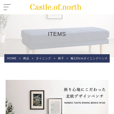
ITEMS
HOME
>
商品
>
ダイニング
>
椅子
>
幅120cmダイニングベンチ K-Sof