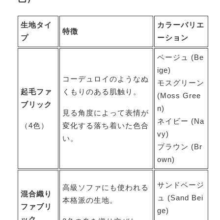
生地タイ
カラーバリエ
特徴
プ
ーション
ベージュ (Be
ige)
コーデュロイのようなぬ
モスグリーン
起毛ファ
くもりのある肌触り。
(Moss Gree
ブリック
n)
見る角度によって表情が
ネイビー (Na
（4色）
変化する落ち着いた色合
vy)
い。
ブラウン (Br
own)
サンドベージ
高級ソファにも使われる
混合織り
ュ (Sand Bei
本格派の生地。
ファブリ
ge)
ック