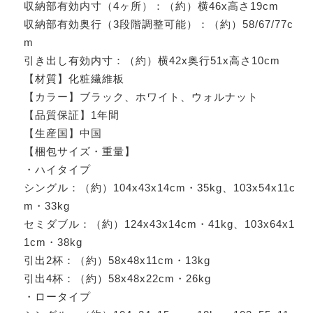
収納部有効内寸（4ヶ所）：（約）横46x高さ19cm
収納部有効奥行（3段階調整可能）：（約）58/67/77c
m
引き出し有効内寸：（約）横42x奥行51x高さ10cm
【材質】化粧繊維板
【カラー】ブラック、ホワイト、ウォルナット
【品質保証】1年間
【生産国】中国
【梱包サイズ・重量】
・ハイタイプ
シングル：（約）104x43x14cm・35kg、103x54x11c
m・33kg
セミダブル：（約）124x43x14cm・41kg、103x64x1
1cm・38kg
引出2杯：（約）58x48x11cm・13kg
引出4杯：（約）58x48x22cm・26kg
・ロータイプ