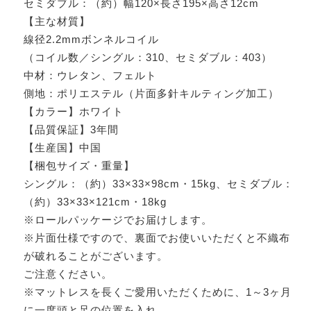
セミダブル：（約）幅120×長さ195×高さ12cm
【主な材質】
線径2.2mmボンネルコイル
（コイル数／シングル：310、セミダブル：403）
中材：ウレタン、フェルト
側地：ポリエステル（片面多針キルティング加工）
【カラー】ホワイト
【品質保証】3年間
【生産国】中国
【梱包サイズ・重量】
シングル：（約）33×33×98cm・15kg、セミダブル：
（約）33×33×121cm・18kg
※ロールパッケージでお届けします。
※片面仕様ですので、裏面でお使いいただくと不織布
が破れることがございます。
ご注意ください。
※マットレスを長くご愛用いただくために、1～3ヶ月
に一度頭と足の位置を入れ