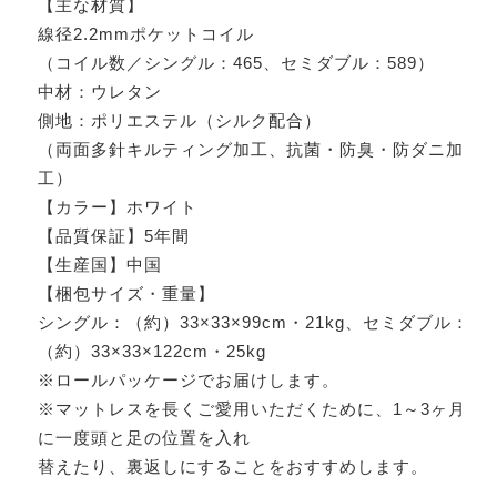
【主な材質】
線径2.2mmポケットコイル
（コイル数／シングル：465、セミダブル：589）
中材：ウレタン
側地：ポリエステル（シルク配合）
（両面多針キルティング加工、抗菌・防臭・防ダニ加
工）
【カラー】ホワイト
【品質保証】5年間
【生産国】中国
【梱包サイズ・重量】
シングル：（約）33×33×99cm・21kg、セミダブル：
（約）33×33×122cm・25kg
※ロールパッケージでお届けします。
※マットレスを長くご愛用いただくために、1～3ヶ月
に一度頭と足の位置を入れ
替えたり、裏返しにすることをおすすめします。