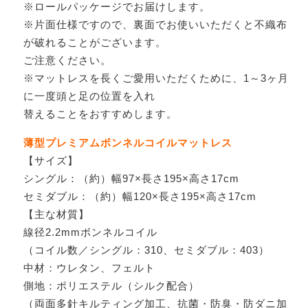
※ロールパッケージでお届けします。
※片面仕様ですので、裏面でお使いいただくと不織布
が破れることがございます。
ご注意ください。
※マットレスを長くご愛用いただくために、1～3ヶ月
に一度頭と足の位置を入れ
替えることをおすすめします。
薄型プレミアムボンネルコイルマットレス
【サイズ】
シングル：（約）幅97×長さ195×高さ17cm
セミダブル：（約）幅120×長さ195×高さ17cm
【主な材質】
線径2.2mmボンネルコイル
（コイル数／シングル：310、セミダブル：403）
中材：ウレタン、フェルト
側地：ポリエステル（シルク配合）
（両面多針キルティング加工、抗菌・防臭・防ダニ加