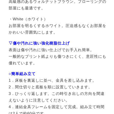
高級感のあるウォルナットブラウン。フローリングの
部屋にも最適です。
・White（ホワイト）
お部屋を明るくするホワイト。圧迫感もなくお部屋を
かわいい雰囲気にします。
▽傷や汚れに強い強化樹脂仕上げ
表面は傷や汚れに強い仕上げでお手入れ簡単。
一般的なプリント紙よりも傷つきにくく、意匠性にも
優れています。
○簡単組み立て
1．床板を裏返しに並べ、金具を差し込みます。
2．間仕切りと底板を順に設置していきます。
3．ひっくり返します。この時引き出しの方向を間違
えないように注意してください。
4．連結金具フレームを固定して完成。組み立て時間
は2人で約60分です。