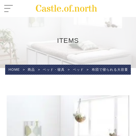
ITEMS
HOME
>
商品
>
ベッド・寝具
>
ベッド
>
布団で寝られる大容量収納ベッ