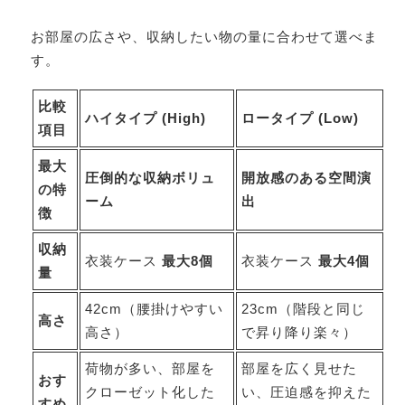
お部屋の広さや、収納したい物の量に合わせて選べま
す。
比較
ハイタイプ (High)
ロータイプ (Low)
項目
最大
圧倒的な収納ボリュ
開放感のある空間演
の特
ーム
出
徴
収納
衣装ケース
最大8個
衣装ケース
最大4個
量
42cm（腰掛けやすい
23cm（階段と同じ
高さ
高さ）
で昇り降り楽々）
荷物が多い、部屋を
部屋を広く見せた
おす
クローゼット化した
い、圧迫感を抑えた
すめ