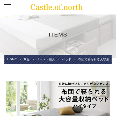
ITEMS
HOME
>
商品
>
ベッド・寝具
>
ベッド
>
布団で寝られる大容量収納ベ