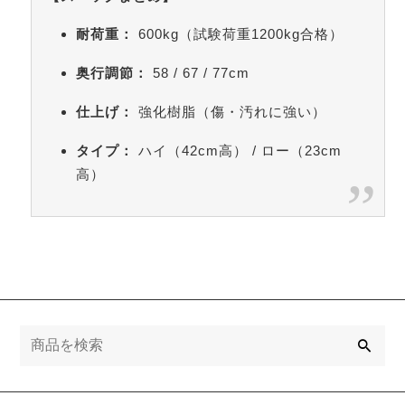
耐荷重：
600kg（試験荷重1200kg合格）
奥行調節：
58 / 67 / 77cm
仕上げ：
強化樹脂（傷・汚れに強い）
タイプ：
ハイ（42cm高） / ロー（
23
cm
高）
検
索