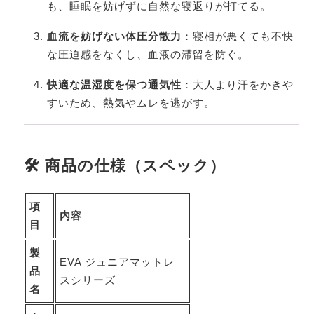
も、睡眠を妨げずに自然な寝返りが打てる。
血流を妨げない体圧分散力
：寝相が悪くても不快
な圧迫感をなくし、血液の滞留を防ぐ。
快適な温湿度を保つ通気性
：大人より汗をかきや
すいため、熱気やムレを逃がす。
🛠 商品の仕様（スペック）
項
内容
目
製
EVA ジュニアマットレ
品
スシリーズ
名