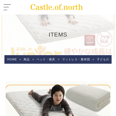
ITEMS
HOME
>
商品
>
ベッド・寝具
>
マットレス・敷布団
>
子どもの睡眠