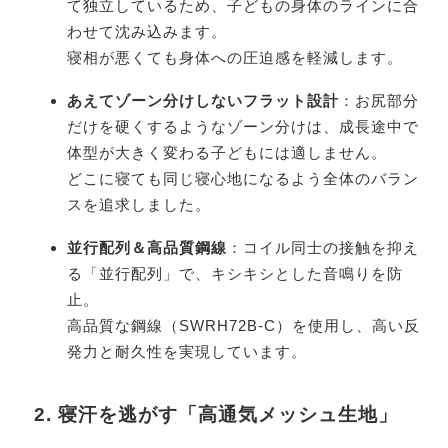
て独立しているため、子どもの身体のラインに合
わせて沈み込みます。
寝相が悪くても身体への圧迫感を軽減します。
あえてゾーン分けしないフラット設計
：お尻部分
だけを硬くするようなゾーン分けは、成長途中で
体型が大きく変わる子どもには適しません。
どこに寝ても同じ寝心地になるよう全体のバラン
スを追求しました。
並行配列＆高品質鋼線
：コイル同士の接触を抑え
る「並行配列」で、キシキシとした音鳴りを防
止。
高品質な鋼線（SWRH72B‐C）を使用し、高い反
発力と耐久性を実現しています。
2. 寝汗を逃がす「高通気メッシュ生地」