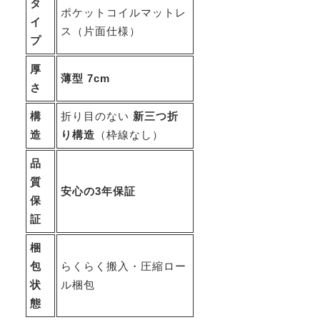
タ
ポケットコイルマットレ
イ
ス（片面仕様）
プ
厚
薄型 7cm
さ
構
折り目のない
新三つ折
造
り構造
（枠線なし）
品
質
安心の3年保証
保
証
梱
包
らくらく搬入・圧縮ロー
状
ル梱包
態