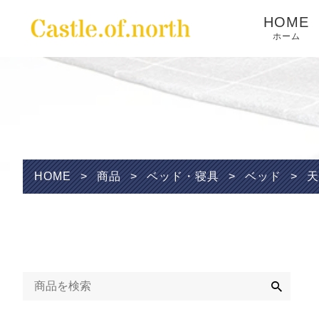
HOME
ホーム
Wishlist
HOME
>
商品
>
ベッド・寝具
>
ベッド
>
天
検
索