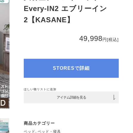
Every-IN2 エブリーイン
2【KASANE】
49,998
円
[税込]
STORESで詳細
ほしい物リストに追加
アイテム詳細を見る
商品カテゴリー
ベッド
,
ベッド・寝具