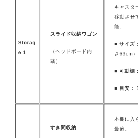
キャスタ
移動させ
能。
スライド収納ワゴン
Storag
■
サイズ
（ヘッドボード内
e 1
さ63cm）
蔵）
■
可動棚
■
目安：
本棚に入
すき間収納
最適。