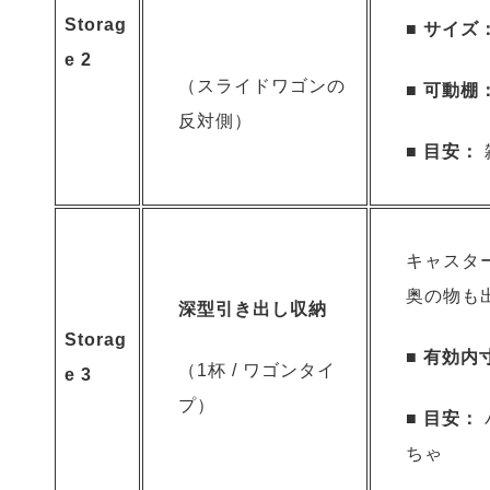
Storag
■
サイズ
e 2
（スライドワゴンの
■
可動棚
反対側）
■
目安：
キャスタ
奥の物も
深型引き出し収納
Storag
■
有効内
（1杯 / ワゴンタイ
e 3
プ）
■
目安：
ちゃ