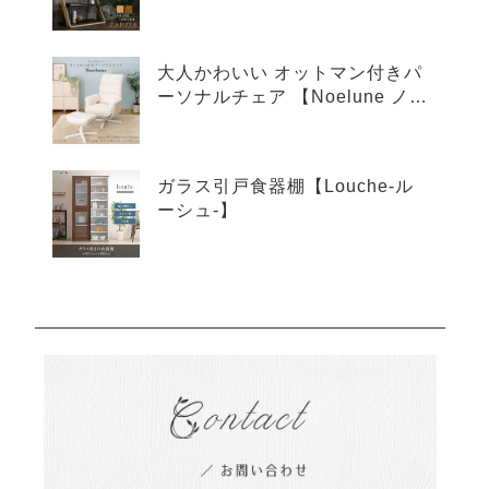
ア-】
大人かわいい オットマン付きパ
ーソナルチェア 【Noelune ノエ
ルネ】
ガラス引戸食器棚【Louche-ル
ーシュ-】