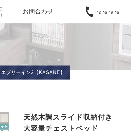
E
お問合わせ
10:00-18:00
イド
る質問
取引法に基づ
バシーポリシ
 エブリーイン2【KASANE】
T
アバウト
天然木調スライド収納付き
大容量チェストベッド