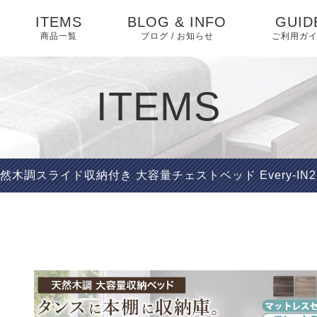
ITEMS
BLOG & INFO
GUID
商品一覧
ブログ / お知らせ
ご利用ガ
ダイニング
お知らせ
ダイニングセット
よくあ
ITEMS
ベッド・寝具
相互リンク
ベッド
特定商
テーブル
く表記
ソファ・ソファベッ
ブログ
ソファベッド
マットレス・敷布団
椅子
ド
プライ
然木調スライド収納付き 大容量チェストベッド Every-IN2
ー
ピックアップ
ソファ
布団・毛布・カバー類
収納家具 アイデア
収納家具
こたつ・掛け布団・敷
収納
ABOU
布団
キッチン家具
インテリア
オフィス・テレワーク
テレビ台
マット・カーペット