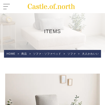
ITEMS
HOME
>
商品
>
ソファ・ソファベッド
>
ソファ
>
大人かわいい ア