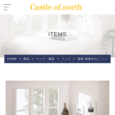
ITEMS
HOME
>
商品
>
ベッド・寝具
>
ベッド
>
国産 清潔すのこ ヘッドレス