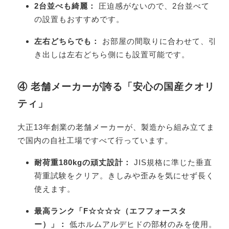
2台並べも綺麗：
圧迫感がないので、2台並べて
の設置もおすすめです。
左右どちらでも：
お部屋の間取りに合わせて、引
き出しは左右どちら側にも設置可能です。
④ 老舗メーカーが誇る「安心の国産クオリ
ティ」
大正13年創業の老舗メーカーが、製造から組み立てま
で国内の自社工場ですべて行っています。
耐荷重180kgの頑丈設計：
JIS規格に準じた垂直
荷重試験をクリア。きしみや歪みを気にせず長く
使えます。
最高ランク「F☆☆☆☆（エフフォースタ
ー）」：
低ホルムアルデヒドの部材のみを使用。