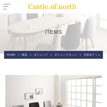
ITEMS
HOME
>
商品
>
ダイニング
>
ダイニングセット
>
天然木アッシュ材 