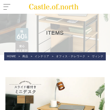
ITEMS
HOME
>
商品
>
インテリア
>
オフィス・テレワーク
>
ヴィンテージ