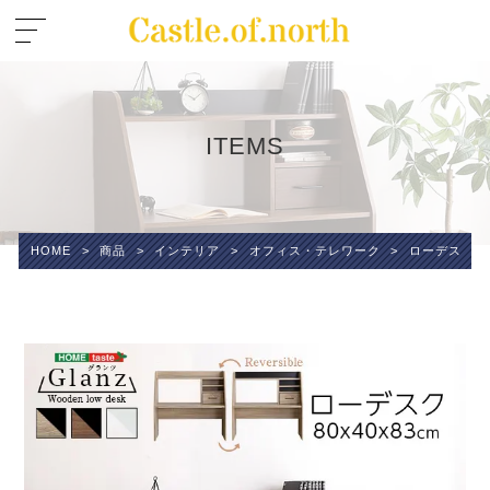
ITEMS
HOME
>
商品
>
インテリア
>
オフィス・テレワーク
>
ローデスク【G