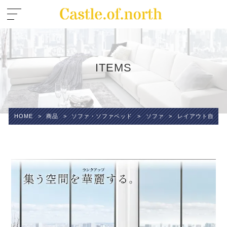
ITEMS
HOME
>
商品
>
ソファ・ソファベッド
>
ソファ
>
レイアウト自由 家