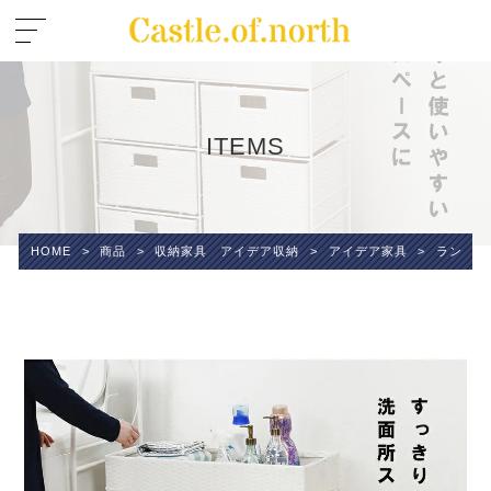
ITEMS
HOME
>
商品
>
収納家具 アイデア収納
>
アイデア家具
>
ランドリ