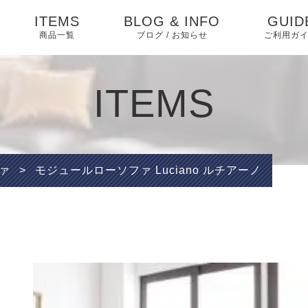
ITEMS
BLOG & INFO
GUID
商品一覧
ブログ / お知らせ
ご利用ガ
ダイニング
お知らせ
ダイニングセット
よくあ
ITEMS
ベッド・寝具
相互リンク
ベッド
特定商
テーブル
く表記
ソファ・ソファベッ
ブログ
ソファベッド
マットレス・敷布団
椅子
ド
プライ
ァ
>
モジュールローソファ Luciano ルチアーノ
ー
ピックアップ
ソファ
布団・毛布・カバー類
収納家具 アイデア
収納家具
こたつ・掛け布団・敷
収納
ABOU
布団
キッチン家具
インテリア
オフィス・テレワーク
テレビ台
マット・カーペット