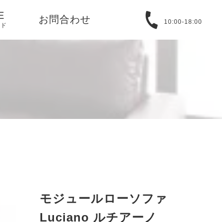
E
お問合わせ
10:00-18:00
イド
る質問
取引法に基づ
バシーポリシ
T
アバウト
モジュールローソファ
Luciano ルチアーノ