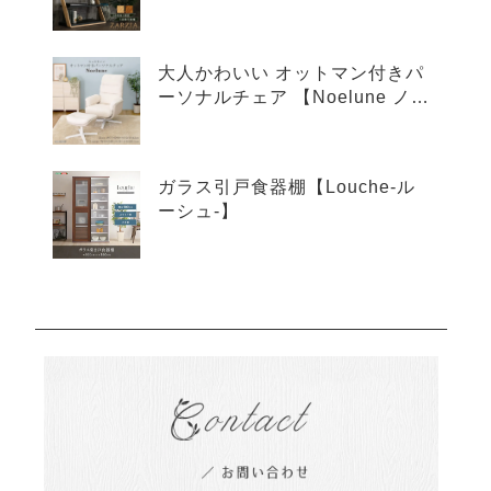
ア-】
大人かわいい オットマン付きパ
ーソナルチェア 【Noelune ノエ
ルネ】
ガラス引戸食器棚【Louche-ル
ーシュ-】