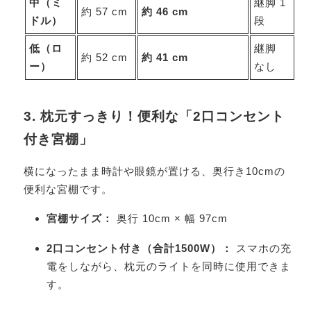
中（ミ
継脚 1
約 57 cm
約 46 cm
ドル）
段
低（ロ
継脚
約 52 cm
約 41 cm
ー）
なし
3. 枕元すっきり！便利な「2口コンセント
付き宮棚」
横になったまま時計や眼鏡が置ける、奥行き10cmの
便利な宮棚です。
宮棚サイズ：
奥行 10cm × 幅 97cm
2口コンセント付き（合計1500W）：
スマホの充
電をしながら、枕元のライトを同時に使用できま
す。