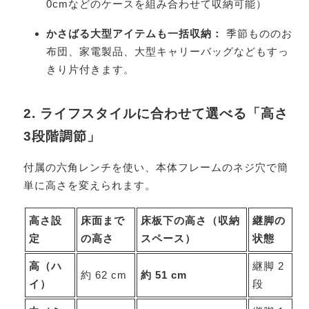
0cmなどのケースを組み合わせて収納可能）
かさばる大型アイテムも一括収納：
季節もののお
布団、家電製品、大型キャリーバッグなどもすっ
きり片付きます。
2. ライフスタイルに合わせて選べる「高さ
3段階調節」
付属の六角レンチを使い、本体フレームのネジ穴で簡
単に高さを変えられます。
高さ設
床面まで
床板下の高さ（収納
継脚の
定
の高さ
スペース）
状態
高（ハ
継脚 2
約 62 cm
約 51 cm
イ）
段