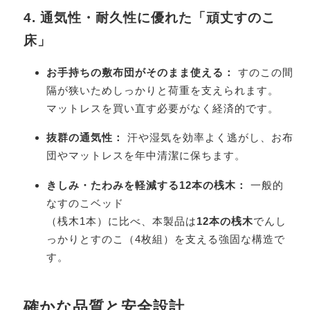
4. 通気性・耐久性に優れた「頑丈すのこ
床」
お手持ちの敷布団がそのまま使える：
すのこの間
隔が狭いためしっかりと荷重を支えられます。
マットレスを買い直す必要がなく経済的です。
抜群の通気性：
汗や湿気を効率よく逃がし、お布
団やマットレスを年中清潔に保ちます。
きしみ・たわみを軽減する12本の桟木：
一般的
なすのこベッド
（桟木1本）に比べ、本製品は
12本の桟木
でんし
っかりとすのこ（4枚組）を支える強固な構造で
す。
確かな品質と安全設計