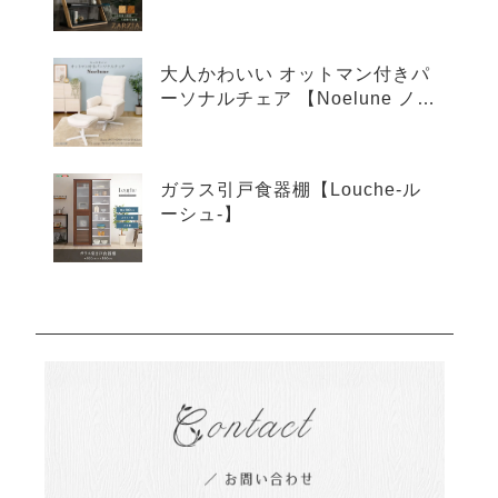
ア-】
大人かわいい オットマン付きパ
ーソナルチェア 【Noelune ノエ
ルネ】
ガラス引戸食器棚【Louche-ル
ーシュ-】