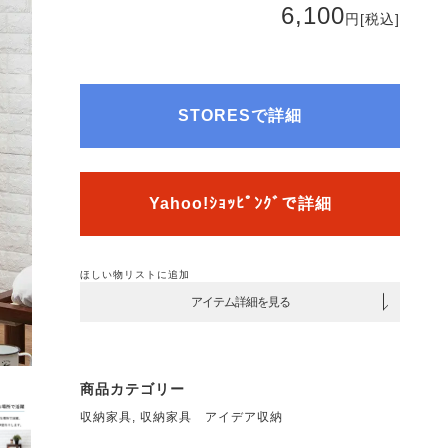
6,100
円
[税込]
STORESで詳細
Yahoo!ｼｮｯﾋﾟﾝｸﾞで詳細
ほしい物リストに追加
アイテム詳細を見る
商品カテゴリー
収納家具
,
収納家具 アイデア収納