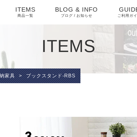
ITEMS
BLOG & INFO
GUID
商品一覧
ブログ / お知らせ
ご利用ガ
ダイニング
お知らせ
ダイニングセット
よくあ
ITEMS
ベッド・寝具
相互リンク
ベッド
特定商
テーブル
く表記
ソファ・ソファベッ
ブログ
ソファベッド
マットレス・敷布団
椅子
ド
プライ
納家具
>
ブックスタンド-RBS
ー
ピックアップ
ソファ
布団・毛布・カバー類
収納家具 アイデア
収納家具
こたつ・掛け布団・敷
収納
ABOU
布団
キッチン家具
インテリア
オフィス・テレワーク
テレビ台
マット・カーペット