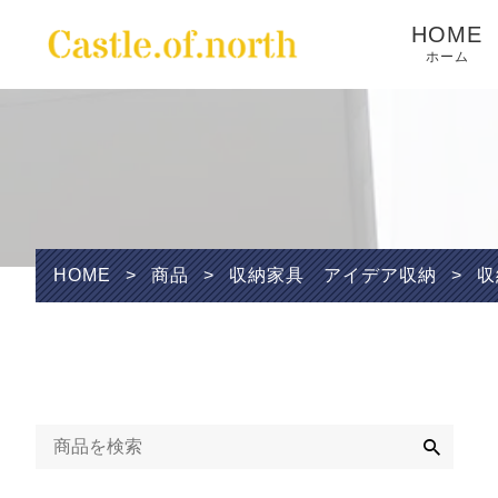
HOME
ホーム
Wishlist
HOME
>
商品
>
収納家具 アイデア収納
>
収
検
索