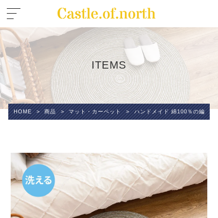
ITEMS
HOME
>
商品
>
マット・カーペット
>
ハンドメイド 綿100％の編み込