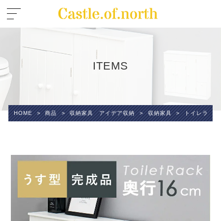
ITEMS
HOME
>
商品
>
収納家具 アイデア収納
>
収納家具
>
トイレラック-