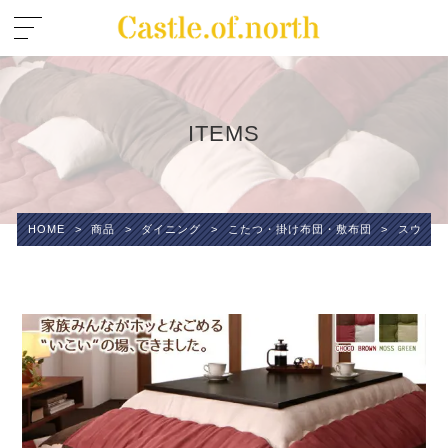
ITEMS
HOME
>
商品
>
ダイニング
>
こたつ・掛け布団・敷布団
>
スウェー