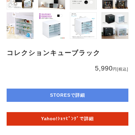
コレクションキューブラック
5,990
円
[税込]
STORESで詳細
Yahoo!ｼｮｯﾋﾟﾝｸﾞで詳細