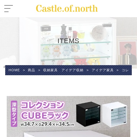
ITEMS
HOME
>
商品
>
収納家具 アイデア収納
>
アイデア家具
>
コレクシ