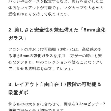
バッジや缶ケースを配置するなど、奥行を活かした立
体的なレイアウトが可能です。マグカップや大きめの
置物もゆとりを持って収まります。
2. 美しさと安全性を兼ね備えた「5mm強化
ガラス」
フロントの扉および可動棚（3枚）には、高級感のあ
る
厚さ5mmの強化ガラス
を採用。 万が一の時にも安
心なタフさと、中のコレクションを遮ることなくクリ
アに見せる透明感を両立しています。
3. レイアウト自由自在！7段階の可動棚＆
吸盤ダボ
飾るものの大きさに合わせて、棚板を
3.2cmピッチ・7
段階
で細かく高さ調節できます。