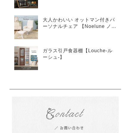
ア-】
大人かわいい オットマン付きパ
ーソナルチェア 【Noelune ノエ
ルネ】
ガラス引戸食器棚【Louche-ル
ーシュ-】