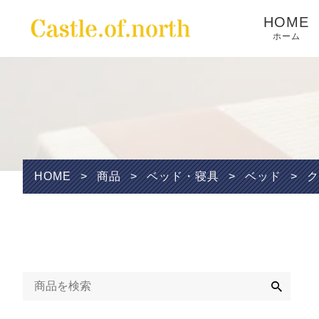
HOME
ホーム
Wishlist
HOME
>
商品
>
ベッド・寝具
>
ベッド
>
ク
検
索