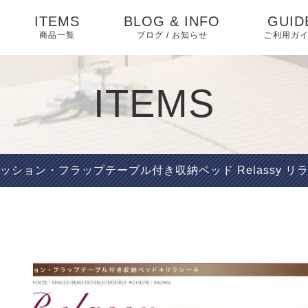
ITEMS
BLOG & INFO
GUID
商品一覧
ブログ / お知らせ
ご利用ガ
ダイニング
お知らせ
ダイニングセット
よくあ
ITEMS
ベッド・寝具
相互リンク
ベッド
特定商
テーブル
く表記
ソファ・ソファベッ
ブログ
ソファベッド
マットレス・敷布団
椅子
ド
プライ
ッション・フラップテーブル付き収納ベッド Relassy リ
ー
ピックアップ
ソファ
布団・毛布・カバー類
収納家具 アイデア
収納家具
こたつ・掛け布団・敷
収納
ABOU
布団
キッチン家具
インテリア
オフィス・テレワーク
テレビ台
マット・カーペット