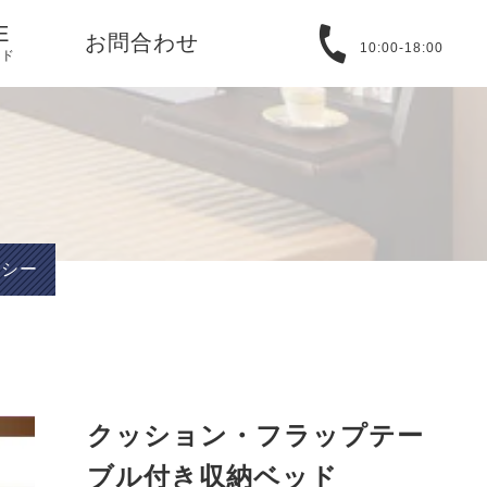
E
お問合わせ
10:00-18:00
イド
る質問
取引法に基づ
バシーポリシ
ラシー
T
アバウト
クッション・フラップテー
ブル付き収納ベッド