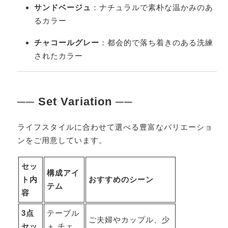
サンドベージュ
：ナチュラルで素朴な温かみのあ
るカラー
チャコールグレー
：都会的で落ち着きのある洗練
されたカラー
── Set Variation ──
ライフスタイルに合わせて選べる豊富なバリエーショ
ンをご用意しています。
セッ
構成アイ
ト内
おすすめのシーン
テム
容
3点
テーブル
ご夫婦やカップル、少
セッ
＋ チェ