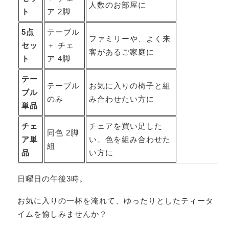
人数のお部屋に
ト
ア 2脚
5点
テーブル
ファミリーや、よく来
セッ
＋ チェ
客があるご家庭に
ト
ア 4脚
テー
テーブル
お気に入りの椅子と組
ブル
のみ
み合わせたい方に
単品
チェ
チェアを買い足した
同色 2脚
ア単
い、色を組み合わせた
組
品
い方に
日曜日の午後3時。
お気に入りの一杯を淹れて、ゆったりとしたティータ
イムを愉しみませんか？