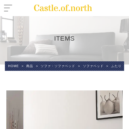
ITEMS
HOME
>
商品
>
ソファ・ソファベッド
>
ソファベッド
>
ふたり寝ら