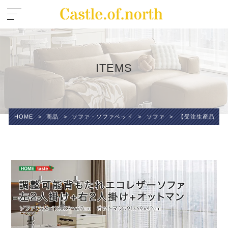
ITEMS
HOME
>
商品
>
ソファ・ソファベッド
>
ソファ
>
【受注生産品】 