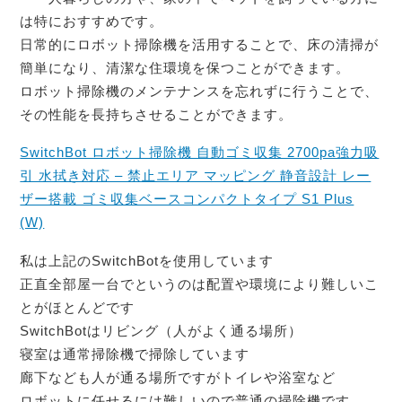
は特におすすめです。
日常的にロボット掃除機を活用することで、床の清掃が
簡単になり、清潔な住環境を保つことができます。
ロボット掃除機のメンテナンスを忘れずに行うことで、
その性能を長持ちさせることができます。
SwitchBot ロボット掃除機 自動ゴミ収集 2700pa強力吸
引 水拭き対応 – 禁止エリア マッピング 静音設計 レー
ザー搭載 ゴミ収集ベースコンパクトタイプ S1 Plus
(W)
私は上記のSwitchBotを使用しています
正直全部屋一台でというのは配置や環境により難しいこ
とがほとんどです
SwitchBotはリビング（人がよく通る場所）
寝室は通常掃除機で掃除しています
廊下なども人が通る場所ですがトイレや浴室など
ロボットに任せるには難しいので普通の掃除機です