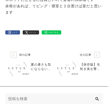
余裕があれば、リビング・寝室と２台置けば楽だと思い
ます
シェア
ツイート
LINEで送る
前の記事
次の記事
夏の暑さも気
【保存版】生
にならない！
乾き臭を撃退
ソファの涼し
する最強の洗
い使い方
濯テクニック1
0選
検
索