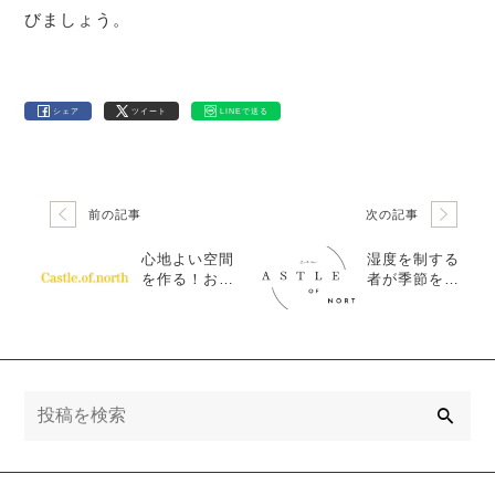
びましょう。
シェア
ツイート
LINEで送る
前の記事
次の記事
心地よい空間
湿度を制する
を作る！おし
者が季節を制
ゃれなリビン
す！快適空間
グテーブルの
の作り方と
選び方
は？
検
索