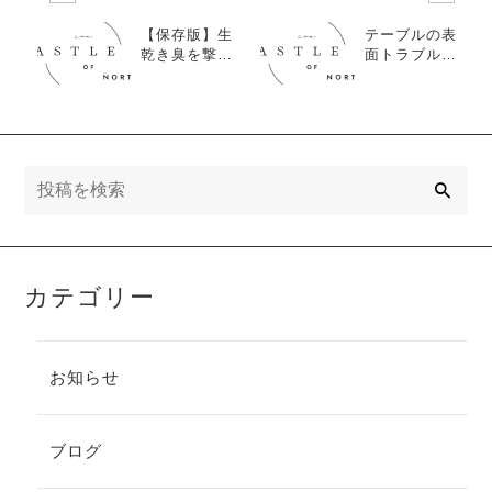
【保存版】生
テーブルの表
乾き臭を撃退
面トラブル？
する最強の洗
天然木化粧板
濯テクニック1
の水膨れを簡
0選
単に補修する
方法
検
索
カテゴリー
お知らせ
ブログ