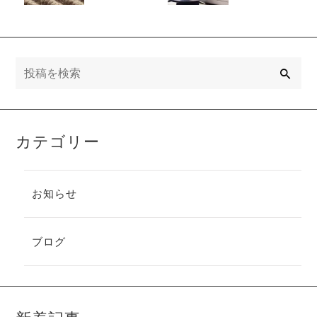
適にサポート
スタイルに合
する選び方と
わせて、他に
使い方
はない自分だ
けの空間を作
り出す楽しみ
検
索
の一つです。
今回はインテ
リア選びのコ
ツをいくつか
紹介いたしま
カテゴリー
す。
お知らせ
ブログ