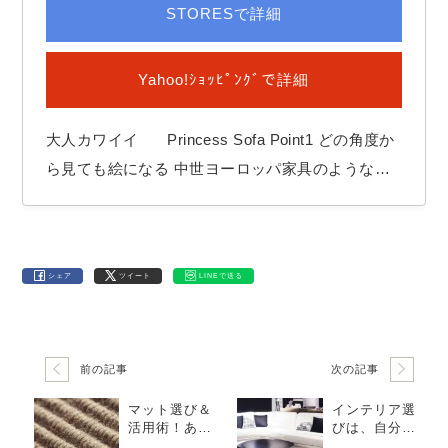
STORESで詳細
Yahoo!ｼｮｯﾋﾟﾝｸﾞで詳細
大人カワイイ Princess Sofa Point1 どの角度か
ら見ても絵になる 中世ヨーロッパ家具のような本
格的なデザインに貝殻のモチーフを取り入れた、
大人可愛いソファ。エレガントな形はどの角度から
見ても絵になります。 肘掛けに沿って打たれた鋲
シェア
ツイート
LINEで送る
がラグジュアリー感を演出 全体を引き締め…
前の記事
次の記事
マット選び＆
インテリア選
活用術！あな
びは、自分の
たの生活を快
好みやライフ