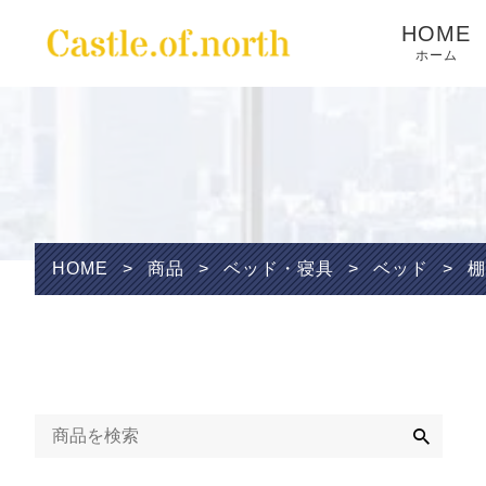
HOME
ホーム
Wishlist
HOME
>
商品
>
ベッド・寝具
>
ベッド
>
棚
検
索