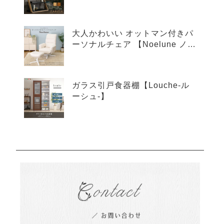
ア-】
大人かわいい オットマン付きパ
ーソナルチェア 【Noelune ノエ
ルネ】
ガラス引戸食器棚【Louche-ル
ーシュ-】