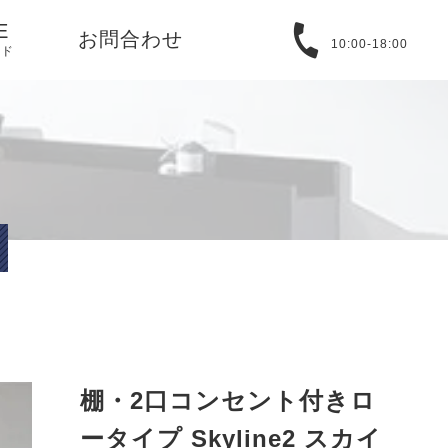
E
お問合わせ
10:00-18:00
イド
る質問
取引法に基づ
バシーポリシ
T
アバウト
棚・2口コンセント付きロ
ータイプ Skyline2 スカイ