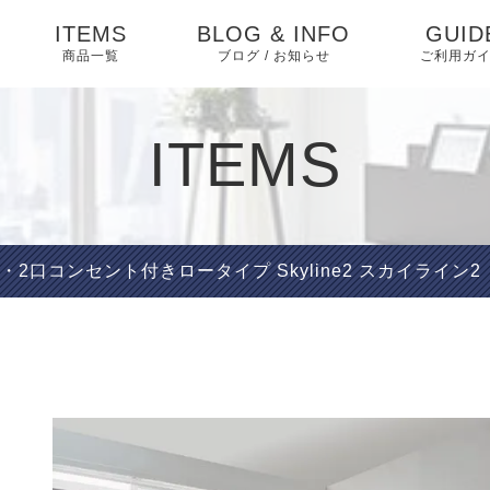
ITEMS
BLOG & INFO
GUID
商品一覧
ブログ / お知らせ
ご利用ガ
ダイニング
お知らせ
ダイニングセット
よくあ
ITEMS
ベッド・寝具
相互リンク
ベッド
特定商
テーブル
く表記
ソファ・ソファベッ
ブログ
ソファベッド
マットレス・敷布団
椅子
ド
プライ
・2口コンセント付きロータイプ Skyline2 スカイライン2
ー
ピックアップ
ソファ
布団・毛布・カバー類
収納家具 アイデア
収納家具
こたつ・掛け布団・敷
収納
ABOU
布団
キッチン家具
インテリア
オフィス・テレワーク
テレビ台
マット・カーペット