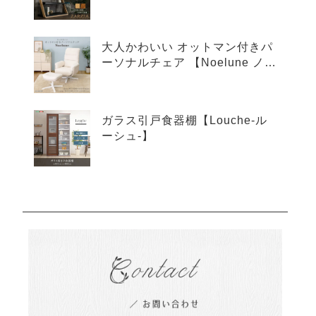
ア-】
大人かわいい オットマン付きパ
ーソナルチェア 【Noelune ノエ
ルネ】
ガラス引戸食器棚【Louche-ル
ーシュ-】