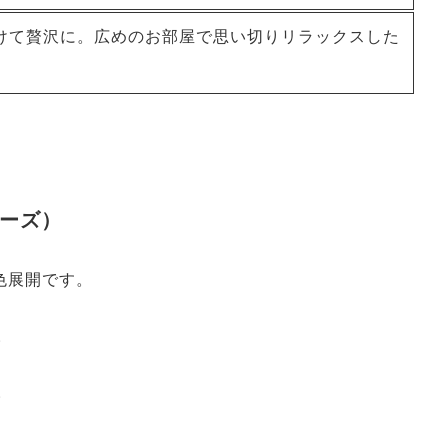
けて贅沢に。広めのお部屋で思い切りリラックスした
ーズ）
色展開です。
。
。
。