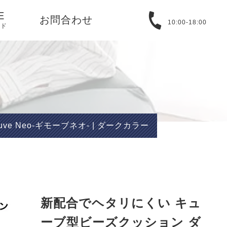
E
お問合わせ
10:00-18:00
イド
る質問
取引法に基づ
バシーポリシ
e Neo-ギモーブネオ- | ダークカラー
T
アバウト
新配合でヘタリにくい キュ
ーブ型ビーズクッション ダ