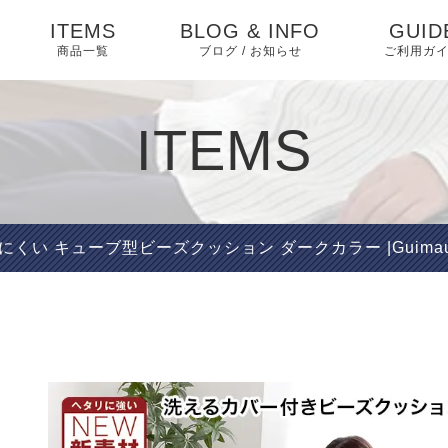
ITEMS
BLOG & INFO
GUID
商品一覧
ブログ / お知らせ
ご利用ガ
ダイニング
お知らせ
ダイニングセット
よくあ
ITEMS
ベッド・寝具
相互リンク
ベッド
特定商
テーブル
く表記
ソファ・ソファベッ
ブログ
ソファベッド
マットレス・敷布団
椅子
ド
プライ
くい キューブ型ビーズクッション ダークカラー |Guimauv
ー
ピックアップ
ソファ
布団・毛布・カバー類
収納家具 アイデア
収納家具
こたつ・掛け布団・敷
収納
ABOU
布団
キッチン家具
インテリア
オフィス・テレワーク
テレビ台
マット・カーペット