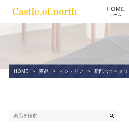
HOME
ホーム
Wishlist
HOME
>
商品
>
インテリア
>
新配合でヘタリに
検
索