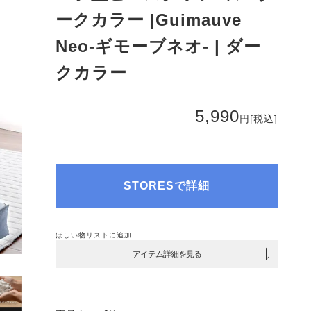
ークカラー |Guimauve
Neo-ギモーブネオ- | ダー
クカラー
5,990
円
[税込]
STORESで詳細
ほしい物リストに追加
アイテム詳細を見る