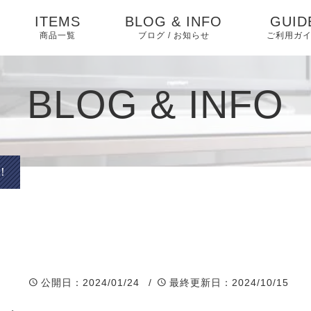
ITEMS
BLOG & INFO
GUID
商品一覧
ブログ / お知らせ
ご利用ガ
ダイニング
お知らせ
ダイニングセット
よくあ
BLOG & INFO
ベッド・寝具
相互リンク
ベッド
特定商
テーブル
く表記
ソファ・ソファベッ
ブログ
ソファベッド
マットレス・敷布団
椅子
ド
プライ
！
ー
ピックアップ
ソファ
布団・毛布・カバー類
収納家具 アイデア
収納家具
こたつ・掛け布団・敷
収納
ABOU
布団
キッチン家具
インテリア
オフィス・テレワーク
公開日
：2024/01/24 /
最終更新日
：2024/10/15
テレビ台
マット・カーペット