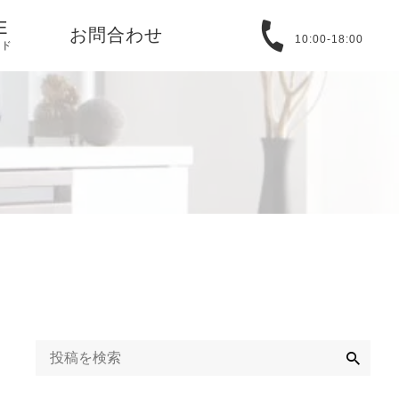
E
お問合わせ
10:00-18:00
イド
る質問
取引法に基づ
バシーポリシ
T
アバウト
検
索